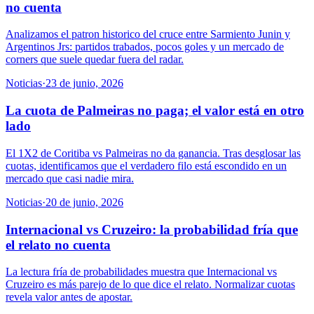
no cuenta
Analizamos el patron historico del cruce entre Sarmiento Junin y
Argentinos Jrs: partidos trabados, pocos goles y un mercado de
corners que suele quedar fuera del radar.
Noticias
·
23 de junio, 2026
La cuota de Palmeiras no paga; el valor está en otro
lado
El 1X2 de Coritiba vs Palmeiras no da ganancia. Tras desglosar las
cuotas, identificamos que el verdadero filo está escondido en un
mercado que casi nadie mira.
Noticias
·
20 de junio, 2026
Internacional vs Cruzeiro: la probabilidad fría que
el relato no cuenta
La lectura fría de probabilidades muestra que Internacional vs
Cruzeiro es más parejo de lo que dice el relato. Normalizar cuotas
revela valor antes de apostar.