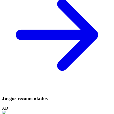
Juegos recomendados
AD