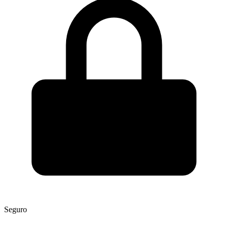
Seguro