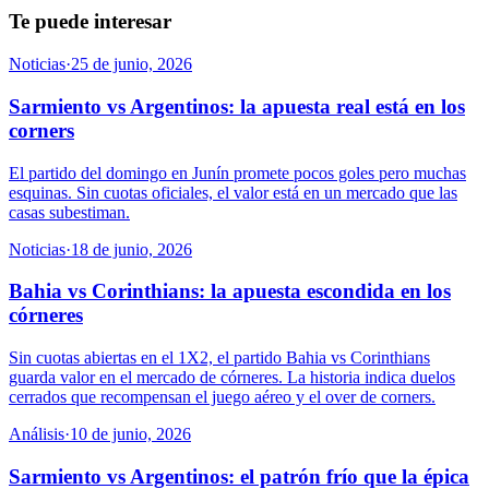
Te puede interesar
Noticias
·
25 de junio, 2026
Sarmiento vs Argentinos: la apuesta real está en los
corners
El partido del domingo en Junín promete pocos goles pero muchas
esquinas. Sin cuotas oficiales, el valor está en un mercado que las
casas subestiman.
Noticias
·
18 de junio, 2026
Bahia vs Corinthians: la apuesta escondida en los
córneres
Sin cuotas abiertas en el 1X2, el partido Bahia vs Corinthians
guarda valor en el mercado de córneres. La historia indica duelos
cerrados que recompensan el juego aéreo y el over de corners.
Análisis
·
10 de junio, 2026
Sarmiento vs Argentinos: el patrón frío que la épica