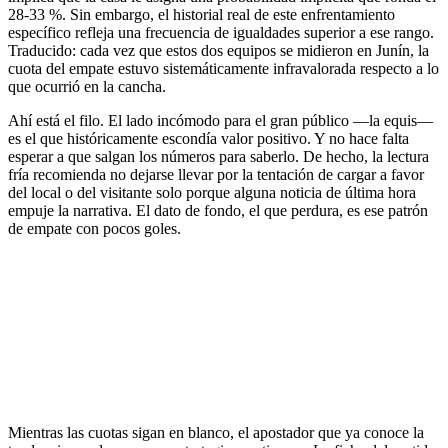
28-33 %. Sin embargo, el historial real de este enfrentamiento
específico refleja una frecuencia de igualdades superior a ese rango.
Traducido: cada vez que estos dos equipos se midieron en Junín, la
cuota del empate estuvo sistemáticamente infravalorada respecto a lo
que ocurrió en la cancha.
Ahí está el filo. El lado incómodo para el gran público —la equis—
es el que históricamente escondía valor positivo. Y no hace falta
esperar a que salgan los números para saberlo. De hecho, la lectura
fría recomienda no dejarse llevar por la tentación de cargar a favor
del local o del visitante solo porque alguna noticia de última hora
empuje la narrativa. El dato de fondo, el que perdura, es ese patrón
de empate con pocos goles.
Mientras las cuotas sigan en blanco, el apostador que ya conoce la