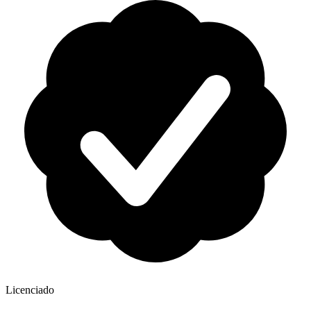
Licenciado