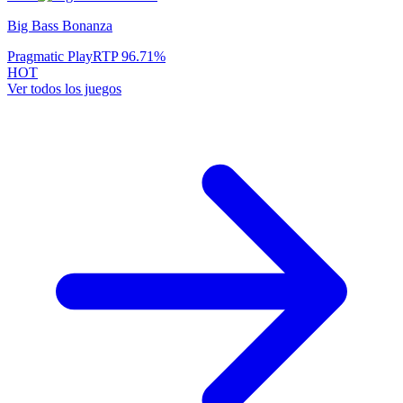
Big Bass Bonanza
Pragmatic Play
RTP
96.71
%
HOT
Ver todos los juegos