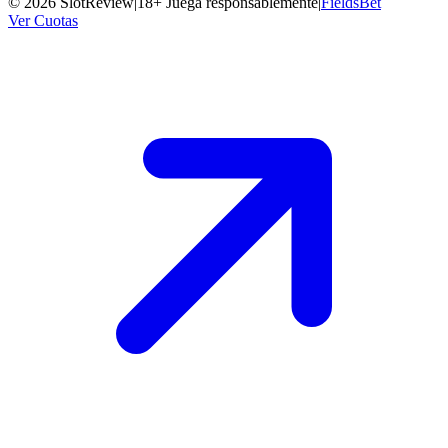
©
2026
SlotReview
|
18+ Juega responsablemente
|
FieldsBet
Ver Cuotas