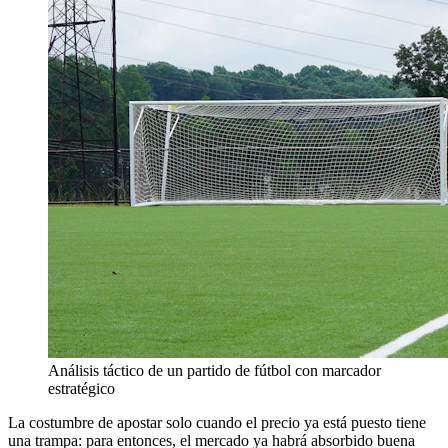
Análisis táctico de un partido de fútbol con marcador
estratégico
La costumbre de apostar solo cuando el precio ya está puesto tiene
una trampa: para entonces, el mercado ya habrá absorbido buena