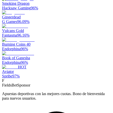
Smoking Dragon
Hacksaw Gaming
96
%
Gingerdead
G Games
96.09
%
Vulcans Gold
Fantasma
96.16
%
Burning Coins 40
Endorphina
96
%
Book of Ganesha
Endorphina
96
%
HOT
Aviator
Spribe
97
%
F
FieldsBet
Sponsor
Apuestas deportivas con las mejores cuotas. Bono de bienvenida
para nuevos usuarios.