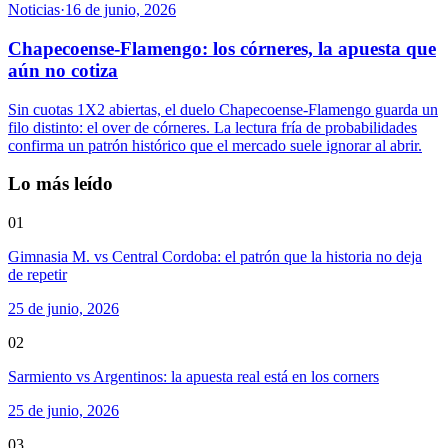
Noticias
·
16 de junio, 2026
Chapecoense-Flamengo: los córneres, la apuesta que
aún no cotiza
Sin cuotas 1X2 abiertas, el duelo Chapecoense-Flamengo guarda un
filo distinto: el over de córneres. La lectura fría de probabilidades
confirma un patrón histórico que el mercado suele ignorar al abrir.
Lo más leído
01
Gimnasia M. vs Central Cordoba: el patrón que la historia no deja
de repetir
25 de junio, 2026
02
Sarmiento vs Argentinos: la apuesta real está en los corners
25 de junio, 2026
03