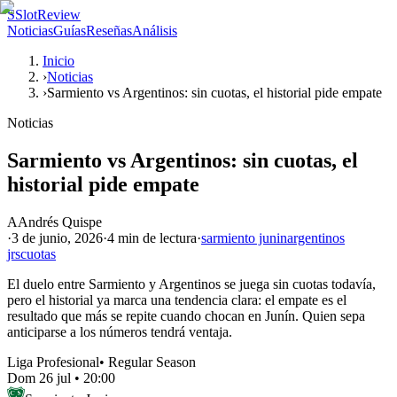
S
SlotReview
Noticias
Guías
Reseñas
Análisis
Inicio
›
Noticias
›
Sarmiento vs Argentinos: sin cuotas, el historial pide empate
Noticias
Sarmiento vs Argentinos: sin cuotas, el
historial pide empate
A
Andrés Quispe
·
3 de junio, 2026
·
4 min
de lectura
·
sarmiento junin
argentinos
jrs
cuotas
El duelo entre Sarmiento y Argentinos se juega sin cuotas todavía,
pero el historial ya marca una tendencia clara: el empate es el
resultado que más se repite cuando chocan en Junín. Quien sepa
anticiparse a los números tendrá ventaja.
Liga Profesional
•
Regular Season
Dom 26 jul
•
20:00