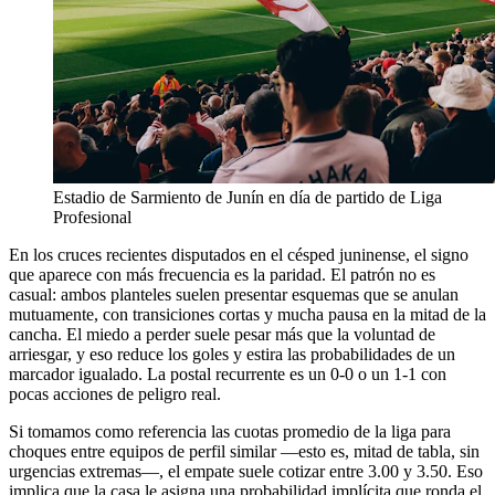
Estadio de Sarmiento de Junín en día de partido de Liga
Profesional
En los cruces recientes disputados en el césped juninense, el signo
que aparece con más frecuencia es la paridad. El patrón no es
casual: ambos planteles suelen presentar esquemas que se anulan
mutuamente, con transiciones cortas y mucha pausa en la mitad de la
cancha. El miedo a perder suele pesar más que la voluntad de
arriesgar, y eso reduce los goles y estira las probabilidades de un
marcador igualado. La postal recurrente es un 0-0 o un 1-1 con
pocas acciones de peligro real.
Si tomamos como referencia las cuotas promedio de la liga para
choques entre equipos de perfil similar —esto es, mitad de tabla, sin
urgencias extremas—, el empate suele cotizar entre 3.00 y 3.50. Eso
implica que la casa le asigna una probabilidad implícita que ronda el