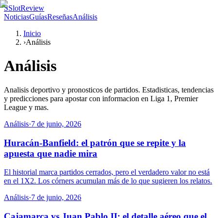
S
SlotReview
Noticias
Guías
Reseñas
Análisis
Inicio
›
Análisis
Análisis
Analisis deportivo y pronosticos de partidos. Estadisticas, tendencias
y predicciones para apostar con informacion en Liga 1, Premier
League y mas.
Análisis
·
7 de junio, 2026
Huracán-Banfield: el patrón que se repite y la
apuesta que nadie mira
El historial marca partidos cerrados, pero el verdadero valor no está
en el 1X2. Los córners acumulan más de lo que sugieren los relatos.
Análisis
·
7 de junio, 2026
Cajamarca vs Juan Pablo II: el detalle aéreo que el