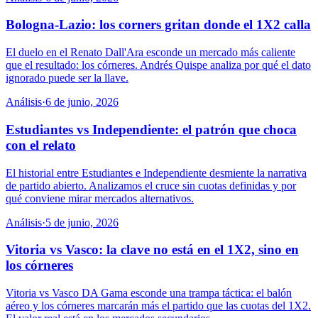
Bologna-Lazio: los corners gritan donde el 1X2 calla
El duelo en el Renato Dall'Ara esconde un mercado más caliente
que el resultado: los córneres. Andrés Quispe analiza por qué el dato
ignorado puede ser la llave.
Análisis
·
6 de junio, 2026
Estudiantes vs Independiente: el patrón que choca
con el relato
El historial entre Estudiantes e Independiente desmiente la narrativa
de partido abierto. Analizamos el cruce sin cuotas definidas y por
qué conviene mirar mercados alternativos.
Análisis
·
5 de junio, 2026
Vitoria vs Vasco: la clave no está en el 1X2, sino en
los córneres
Vitoria vs Vasco DA Gama esconde una trampa táctica: el balón
aéreo y los córneres marcarán más el partido que las cuotas del 1X2.