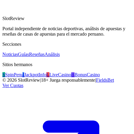
SlotReview
Portal independiente de noticias deportivas, análisis de apuestas y
reseñas de casas de apuestas para el mercado peruano.
Secciones
Noticias
Guías
Reseñas
Análisis
Sitios hermanos
S
SpinPeru
J
JackpotInfo
L
LiveCasino
B
BonusCasino
©
2026
SlotReview
|
18+ Juega responsablemente
|
FieldsBet
Ver Cuotas