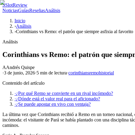
S
SlotReview
Noticias
Guías
Reseñas
Análisis
Inicio
›
Análisis
›
Corinthians vs Remo: el patrón que siempre asfixia al favorito
Análisis
Corinthians vs Remo: el patrón que siempre
A
Andrés Quispe
·
3 de junio, 2026
·
5 min
de lectura
·
corinthians
remo
historial
Contenido del artículo
·
¿Por qué Remo se convierte en un rival incómodo?
·
¿Dónde está el valor real para el aficionado?
·
¿Se puede apostar en vivo con ventaja?
La última vez que Corinthians recibió a Remo en un torneo nacional, e
incómoda: el visitante de Pará se había plantado con una disciplina tá
caminos.