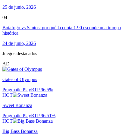
25 de junio, 2026
04
Botafogo vs Santos: por qué la cuota 1.90 esconde una trampa
histórica
24 de junio, 2026
Juegos destacados
AD
Gates of Olympus
Pragmatic Play
RTP
96.5
%
HOT
Sweet Bonanza
Pragmatic Play
RTP
96.51
%
HOT
Big Bass Bonanza