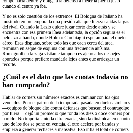
rompe hacia dentro y obliga a la defensa a meter la pierna justo
cuando el centro ya iba.
Y no es solo cuestión de los extremos. El Bologna de Italiano ha
mostrado en pretemporada una presión alta que fuerza salidas largas
del rival. Cuando la Lazio quiere jugar corto desde atrás y se
encuentra con esa primera línea adelantada, la opción segura es el
pelotazo a banda, donde Holm o Cambiaghi esperan para el duelo
aéreo. Esas disputas, sobre todo las que caen cerca del área,
terminan en saque de esquina con una frecuencia altísima.
Romagnoli en la zaga visitante tampoco es ajeno a los despejes
apurados porque prefiere mandarla lejos antes que arriesgar un
recorte.
¿Cuál es el dato que las cuotas todavía no
han comprado?
Hablar de corners sin números exactos es caminar con los ojos
vendados. Pero el patrón de la temporada pasada en duelos similares
—equipos de bloque alto contra defensas que buscan el contragolpe
por fuera— dejó un promedio que ronda los diez o doce corners por
partido. No importa tanto la cifra exacta, sino la dinámica: en cuanto
uno de los dos se pone en ventaja, el otro acelera por bandas y
empieza a generar rechaces a mansalva. Eso infla el total de corners