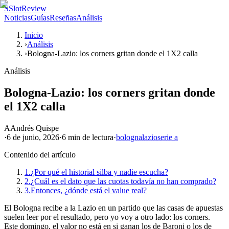
S
SlotReview
Noticias
Guías
Reseñas
Análisis
Inicio
›
Análisis
›
Bologna-Lazio: los corners gritan donde el 1X2 calla
Análisis
Bologna-Lazio: los corners gritan donde
el 1X2 calla
A
Andrés Quispe
·
6 de junio, 2026
·
6 min
de lectura
·
bologna
lazio
serie a
Contenido del artículo
1.
¿Por qué el historial silba y nadie escucha?
2.
¿Cuál es el dato que las cuotas todavía no han comprado?
3.
Entonces, ¿dónde está el value real?
El Bologna recibe a la Lazio en un partido que las casas de apuestas
suelen leer por el resultado, pero yo voy a otro lado: los corners.
Este domingo, el valor no está en si ganan los de Baroni o los de