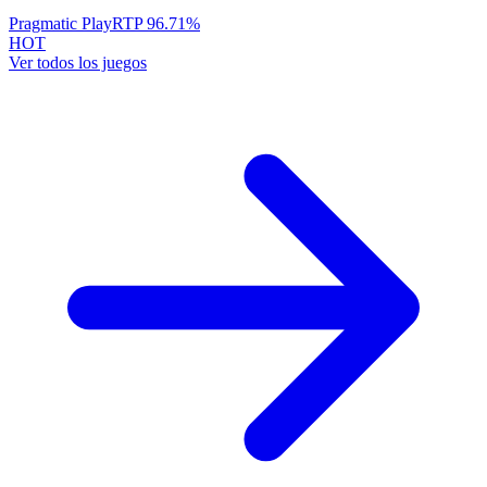
Pragmatic Play
RTP
96.71
%
HOT
Ver todos los juegos