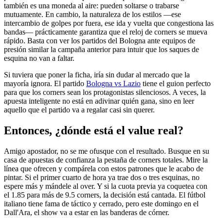
también es una moneda al aire: pueden soltarse o trabarse
mutuamente. En cambio, la naturaleza de los estilos —ese
intercambio de golpes por fuera, ese ida y vuelta que congestiona las
bandas— prácticamente garantiza que el reloj de corners se mueva
rápido. Basta con ver los partidos del Bologna ante equipos de
presión similar la campaña anterior para intuir que los saques de
esquina no van a faltar.
Si tuviera que poner la ficha, iría sin dudar al mercado que la
mayoría ignora. El partido
Bologna vs Lazio
tiene el guion perfecto
para que los corners sean los protagonistas silenciosos. A veces, la
apuesta inteligente no está en adivinar quién gana, sino en leer
aquello que el partido va a regalar casi sin querer.
Entonces, ¿dónde está el value real?
Amigo apostador, no se me ofusque con el resultado. Busque en su
casa de apuestas de confianza la pestaña de corners totales. Mire la
línea que ofrecen y compárela con estos patrones que le acabo de
pintar. Si el primer cuarto de hora ya trae dos o tres esquinas, no
espere más y mándele al over. Y si la cuota previa ya coquetea con
el 1.85 para más de 9.5 corners, la decisión está cantada. El fútbol
italiano tiene fama de táctico y cerrado, pero este domingo en el
Dall'Ara, el show va a estar en las banderas de córner.