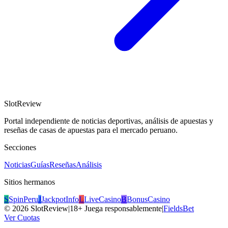
SlotReview
Portal independiente de noticias deportivas, análisis de apuestas y
reseñas de casas de apuestas para el mercado peruano.
Secciones
Noticias
Guías
Reseñas
Análisis
Sitios hermanos
S
SpinPeru
J
JackpotInfo
L
LiveCasino
B
BonusCasino
©
2026
SlotReview
|
18+ Juega responsablemente
|
FieldsBet
Ver Cuotas