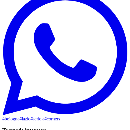
#
bologna
#
lazio
#
serie a
#
corners