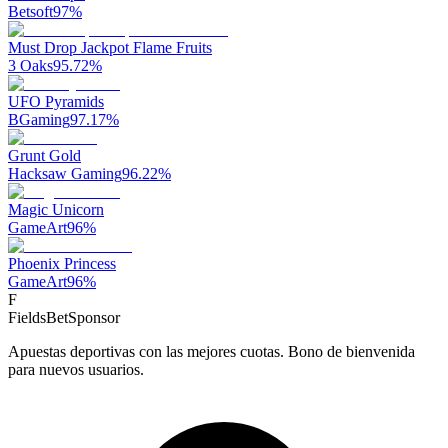
Betsoft
97
%
Must Drop Jackpot Flame Fruits
3 Oaks
95.72
%
UFO Pyramids
BGaming
97.17
%
Grunt Gold
Hacksaw Gaming
96.22
%
Magic Unicorn
GameArt
96
%
Phoenix Princess
GameArt
96
%
F
FieldsBet
Sponsor
Apuestas deportivas con las mejores cuotas. Bono de bienvenida
para nuevos usuarios.