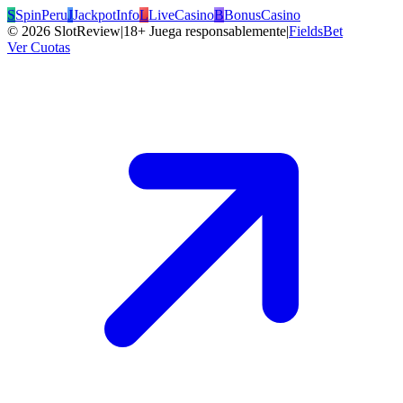
S
SpinPeru
J
JackpotInfo
L
LiveCasino
B
BonusCasino
©
2026
SlotReview
|
18+ Juega responsablemente
|
FieldsBet
Ver Cuotas