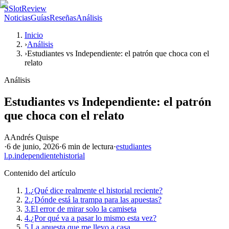
S
SlotReview
Noticias
Guías
Reseñas
Análisis
Inicio
›
Análisis
›
Estudiantes vs Independiente: el patrón que choca con el
relato
Análisis
Estudiantes vs Independiente: el patrón
que choca con el relato
A
Andrés Quispe
·
6 de junio, 2026
·
6 min
de lectura
·
estudiantes
l.p.
independiente
historial
Contenido del artículo
1.
¿Qué dice realmente el historial reciente?
2.
¿Dónde está la trampa para las apuestas?
3.
El error de mirar solo la camiseta
4.
¿Por qué va a pasar lo mismo esta vez?
5.
La apuesta que me llevo a casa