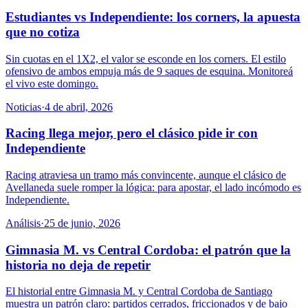
Estudiantes vs Independiente: los corners, la apuesta
que no cotiza
Sin cuotas en el 1X2, el valor se esconde en los corners. El estilo
ofensivo de ambos empuja más de 9 saques de esquina. Monitoreá
el vivo este domingo.
Noticias
·
4 de abril, 2026
Racing llega mejor, pero el clásico pide ir con
Independiente
Racing atraviesa un tramo más convincente, aunque el clásico de
Avellaneda suele romper la lógica: para apostar, el lado incómodo es
Independiente.
Análisis
·
25 de junio, 2026
Gimnasia M. vs Central Cordoba: el patrón que la
historia no deja de repetir
El historial entre Gimnasia M. y Central Cordoba de Santiago
muestra un patrón claro: partidos cerrados, friccionados y de bajo