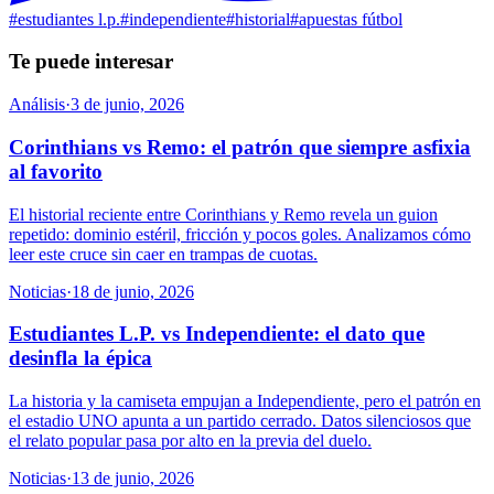
#
estudiantes l.p.
#
independiente
#
historial
#
apuestas fútbol
Te puede interesar
Análisis
·
3 de junio, 2026
Corinthians vs Remo: el patrón que siempre asfixia
al favorito
El historial reciente entre Corinthians y Remo revela un guion
repetido: dominio estéril, fricción y pocos goles. Analizamos cómo
leer este cruce sin caer en trampas de cuotas.
Noticias
·
18 de junio, 2026
Estudiantes L.P. vs Independiente: el dato que
desinfla la épica
La historia y la camiseta empujan a Independiente, pero el patrón en
el estadio UNO apunta a un partido cerrado. Datos silenciosos que
el relato popular pasa por alto en la previa del duelo.
Noticias
·
13 de junio, 2026