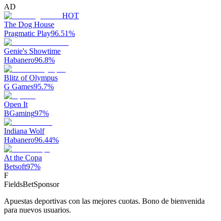
AD
HOT
The Dog House
Pragmatic Play
96.51
%
Genie's Showtime
Habanero
96.8
%
Blitz of Olympus
G Games
95.7
%
Open It
BGaming
97
%
Indiana Wolf
Habanero
96.44
%
At the Copa
Betsoft
97
%
F
FieldsBet
Sponsor
Apuestas deportivas con las mejores cuotas. Bono de bienvenida
para nuevos usuarios.