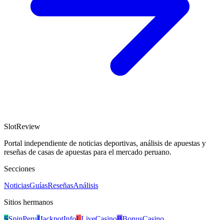
SlotReview
Portal independiente de noticias deportivas, análisis de apuestas y
reseñas de casas de apuestas para el mercado peruano.
Secciones
Noticias
Guías
Reseñas
Análisis
Sitios hermanos
S
SpinPeru
J
JackpotInfo
L
LiveCasino
B
BonusCasino