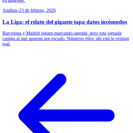
en apuestas.
Análisis
·
23 de febrero, 2026
La Liga: el relato del gigante tapa datos incómodos
Barcelona y Madrid siguen marcando agenda, pero esta jornada
castiga al que apuesta por escudo. Números fríos: ahí está la ventaja
real.