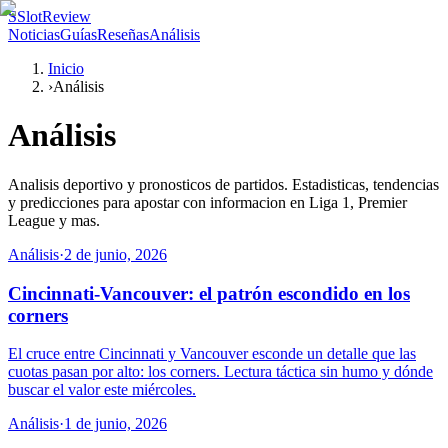
S
SlotReview
Noticias
Guías
Reseñas
Análisis
Inicio
›
Análisis
Análisis
Analisis deportivo y pronosticos de partidos. Estadisticas, tendencias
y predicciones para apostar con informacion en Liga 1, Premier
League y mas.
Análisis
·
2 de junio, 2026
Cincinnati-Vancouver: el patrón escondido en los
corners
El cruce entre Cincinnati y Vancouver esconde un detalle que las
cuotas pasan por alto: los corners. Lectura táctica sin humo y dónde
buscar el valor este miércoles.
Análisis
·
1 de junio, 2026