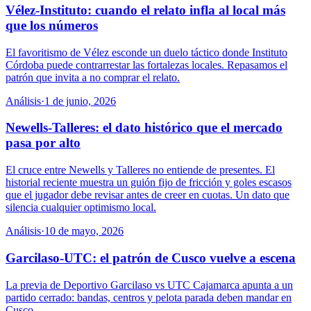
Vélez-Instituto: cuando el relato infla al local más
que los números
El favoritismo de Vélez esconde un duelo táctico donde Instituto
Córdoba puede contrarrestar las fortalezas locales. Repasamos el
patrón que invita a no comprar el relato.
Análisis
·
1 de junio, 2026
Newells-Talleres: el dato histórico que el mercado
pasa por alto
El cruce entre Newells y Talleres no entiende de presentes. El
historial reciente muestra un guión fijo de fricción y goles escasos
que el jugador debe revisar antes de creer en cuotas. Un dato que
silencia cualquier optimismo local.
Análisis
·
10 de mayo, 2026
Garcilaso-UTC: el patrón de Cusco vuelve a escena
La previa de Deportivo Garcilaso vs UTC Cajamarca apunta a un
partido cerrado: bandas, centros y pelota parada deben mandar en
Cusco.