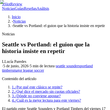
S
SlotReview
Noticias
Guías
Reseñas
Análisis
Inicio
›
Noticias
›
Seattle vs Portland: el guion que la historia insiste en repetir
Noticias
Seattle vs Portland: el guion que la
historia insiste en repetir
L
Lucía Paredes
·
5 de junio, 2026
·
5 min
de lectura
·
seattle sounders
portland
timbers
major league soccer
Contenido del artículo
1.
¿Por qué este clásico se repite?
2.
¿Qué dice el mercado sin cuotas oficiales?
3.
¿Dónde no conviene apostar?
4.
¿Cuál es la mejor lectura para este viernes?
El partido entre Seattle Sounders y Portland Timbers del viernes 17