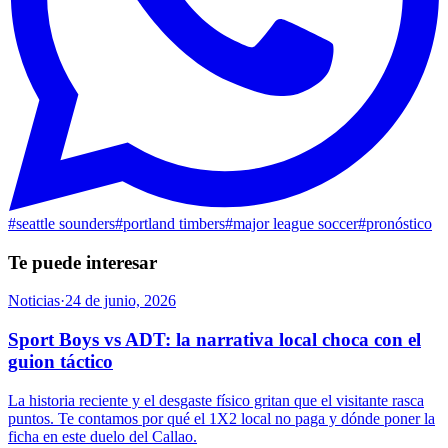
#
seattle sounders
#
portland timbers
#
major league soccer
#
pronóstico
Te puede interesar
Noticias
·
24 de junio, 2026
Sport Boys vs ADT: la narrativa local choca con el
guion táctico
La historia reciente y el desgaste físico gritan que el visitante rasca
puntos. Te contamos por qué el 1X2 local no paga y dónde poner la
ficha en este duelo del Callao.