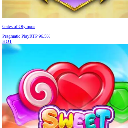
Gates of Olympus
Pragmatic Play
RTP
96.5
%
HOT