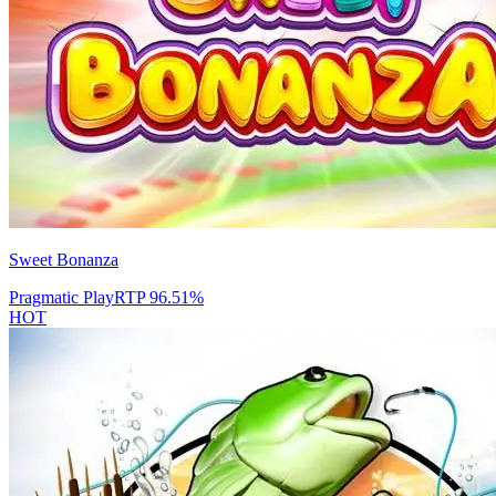
Sweet Bonanza
Pragmatic Play
RTP
96.51
%
HOT