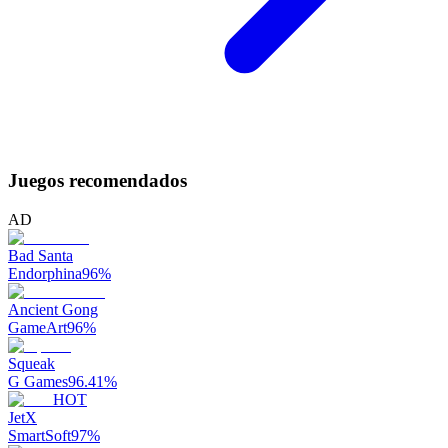
Juegos recomendados
AD
Bad Santa
Endorphina
96
%
Ancient Gong
GameArt
96
%
Squeak
G Games
96.41
%
HOT
JetX
SmartSoft
97
%