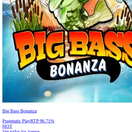
Big Bass Bonanza
Pragmatic Play
RTP
96.71
%
HOT
Ver todos los juegos