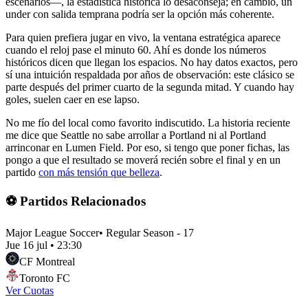
escenarios—, la estadística histórica lo desaconseja; en cambio, un
under con salida temprana podría ser la opción más coherente.
Para quien prefiera jugar en vivo, la ventana estratégica aparece
cuando el reloj pase el minuto 60. Ahí es donde los números
históricos dicen que llegan los espacios. No hay datos exactos, pero
sí una intuición respaldada por años de observación: este clásico se
parte después del primer cuarto de la segunda mitad. Y cuando hay
goles, suelen caer en ese lapso.
No me fío del local como favorito indiscutido. La historia reciente
me dice que Seattle no sabe arrollar a Portland ni al Portland
arrinconar en Lumen Field. Por eso, si tengo que poner fichas, las
pongo a que el resultado se moverá recién sobre el final y en un
partido
con más tensión que belleza
.
⚽ Partidos Relacionados
Major League Soccer
•
Regular Season - 17
Jue 16 jul
•
23:30
CF Montreal
Toronto FC
Ver Cuotas