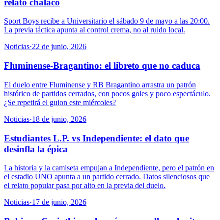
relato chalaco
Sport Boys recibe a Universitario el sábado 9 de mayo a las 20:00.
La previa táctica apunta al control crema, no al ruido local.
Noticias
·
22 de junio, 2026
Fluminense-Bragantino: el libreto que no caduca
El duelo entre Fluminense y RB Bragantino arrastra un patrón
histórico de partidos cerrados, con pocos goles y poco espectáculo.
¿Se repetirá el guion este miércoles?
Noticias
·
18 de junio, 2026
Estudiantes L.P. vs Independiente: el dato que
desinfla la épica
La historia y la camiseta empujan a Independiente, pero el patrón en
el estadio UNO apunta a un partido cerrado. Datos silenciosos que
el relato popular pasa por alto en la previa del duelo.
Noticias
·
17 de junio, 2026