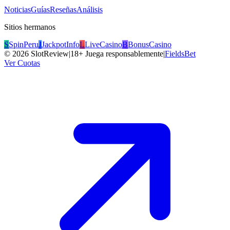
Noticias
Guías
Reseñas
Análisis
Sitios hermanos
S
SpinPeru
J
JackpotInfo
L
LiveCasino
B
BonusCasino
©
2026
SlotReview
|
18+ Juega responsablemente
|
FieldsBet
Ver Cuotas