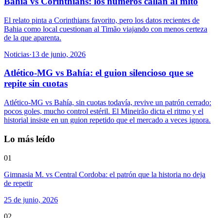
Bahia vs Corinthians: los números callan al mito
El relato pinta a Corinthians favorito, pero los datos recientes de
Bahia como local cuestionan al Timão viajando con menos certeza
de la que aparenta.
Noticias
·
13 de junio, 2026
Atlético-MG vs Bahía: el guion silencioso que se
repite sin cuotas
Atlético-MG vs Bahía, sin cuotas todavía, revive un patrón cerrado:
pocos goles, mucho control estéril. El Mineirão dicta el ritmo y el
historial insiste en un guion repetido que el mercado a veces ignora.
Lo más leído
01
Gimnasia M. vs Central Cordoba: el patrón que la historia no deja
de repetir
25 de junio, 2026
02