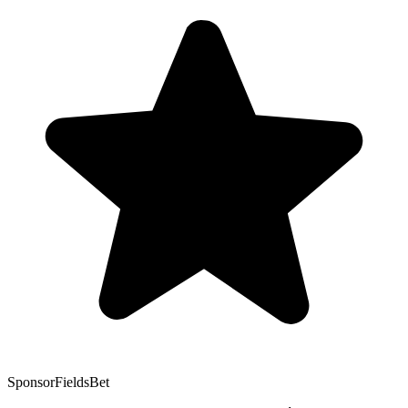
Sponsor
FieldsBet