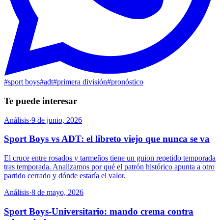
#
sport boys
#
adt
#
primera división
#
pronóstico
Te puede interesar
Análisis
·
9 de junio, 2026
Sport Boys vs ADT: el libreto viejo que nunca se va
El cruce entre rosados y tarmeños tiene un guion repetido temporada
tras temporada. Analizamos por qué el patrón histórico apunta a otro
partido cerrado y dónde estaría el valor.
Análisis
·
8 de mayo, 2026
Sport Boys-Universitario: mando crema contra