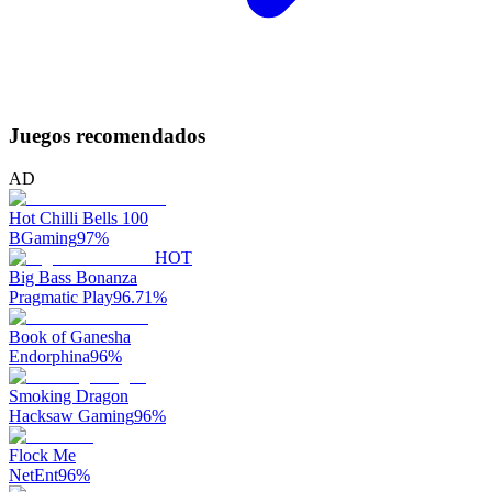
Juegos recomendados
AD
Hot Chilli Bells 100
BGaming
97
%
HOT
Big Bass Bonanza
Pragmatic Play
96.71
%
Book of Ganesha
Endorphina
96
%
Smoking Dragon
Hacksaw Gaming
96
%
Flock Me
NetEnt
96
%