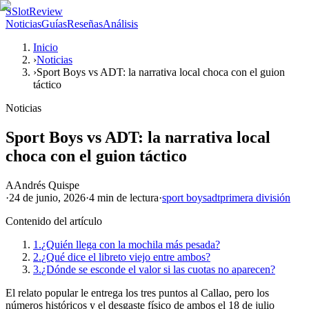
S
SlotReview
Noticias
Guías
Reseñas
Análisis
Inicio
›
Noticias
›
Sport Boys vs ADT: la narrativa local choca con el guion
táctico
Noticias
Sport Boys vs ADT: la narrativa local
choca con el guion táctico
A
Andrés Quispe
·
24 de junio, 2026
·
4 min
de lectura
·
sport boys
adt
primera división
Contenido del artículo
1.
¿Quién llega con la mochila más pesada?
2.
¿Qué dice el libreto viejo entre ambos?
3.
¿Dónde se esconde el valor si las cuotas no aparecen?
El relato popular le entrega los tres puntos al Callao, pero los
números históricos y el desgaste físico de ambos el 18 de julio