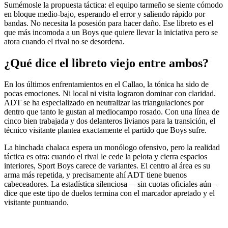
Sumémosle la propuesta táctica: el equipo tarmeño se siente cómodo
en bloque medio-bajo, esperando el error y saliendo rápido por
bandas. No necesita la posesión para hacer daño. Ese libreto es el
que más incomoda a un Boys que quiere llevar la iniciativa pero se
atora cuando el rival no se desordena.
¿Qué dice el libreto viejo entre ambos?
En los últimos enfrentamientos en el Callao, la tónica ha sido de
pocas emociones. Ni local ni visita lograron dominar con claridad.
ADT se ha especializado en neutralizar las triangulaciones por
dentro que tanto le gustan al mediocampo rosado. Con una línea de
cinco bien trabajada y dos delanteros livianos para la transición, el
técnico visitante plantea exactamente el partido que Boys sufre.
La hinchada chalaca espera un monólogo ofensivo, pero la realidad
táctica es otra: cuando el rival le cede la pelota y cierra espacios
interiores, Sport Boys carece de variantes. El centro al área es su
arma más repetida, y precisamente ahí ADT tiene buenos
cabeceadores. La estadística silenciosa —sin cuotas oficiales aún—
dice que este tipo de duelos termina con el marcador apretado y el
visitante puntuando.