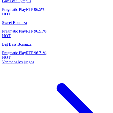
Gates of Olympus
Pragmatic Play
RTP
96.5
%
HOT
Sweet Bonanza
Pragmatic Play
RTP
96.51
%
HOT
Big Bass Bonanza
Pragmatic Play
RTP
96.71
%
HOT
Ver todos los juegos