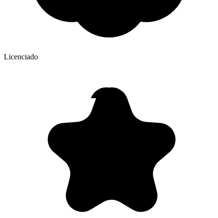
Licenciado