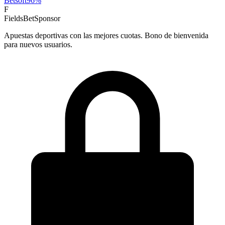
Betsoft
96
%
F
FieldsBet
Sponsor
Apuestas deportivas con las mejores cuotas. Bono de bienvenida
para nuevos usuarios.