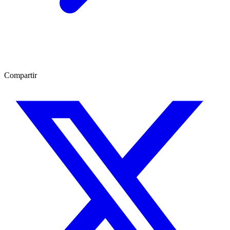
Compartir