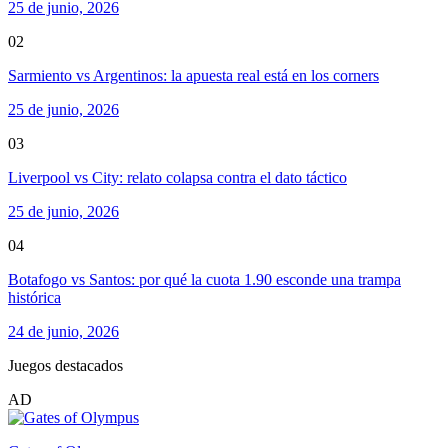
25 de junio, 2026
02
Sarmiento vs Argentinos: la apuesta real está en los corners
25 de junio, 2026
03
Liverpool vs City: relato colapsa contra el dato táctico
25 de junio, 2026
04
Botafogo vs Santos: por qué la cuota 1.90 esconde una trampa
histórica
24 de junio, 2026
Juegos destacados
AD