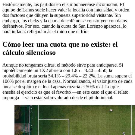
Históricamente, los partidos en el sur bonaerense incomodan. El
equipo de Lanus suele hacer valer la localía con intensidad y orden,
dos factores que diluyen la supuesta superioridad visitante. Sin
embargo, los clicks y la charla de café no se construyen con datos
defensivos. Por eso, cuando la cuota de San Lorenzo aparezca, lo
hará inflada: reflejará más el ruido que el frío.
Cómo leer una cuota que no existe: el
cálculo silencioso
Aunque no tengamos cifras, el método sirve para anticiparse. Si
hipotéticamente un 1X2 abriera con 1.85 – 3.40 – 4.50, la
probabilidad bruta sería 54.1% – 29.4% – 22.2%. La suma supera el
100% por el margen de la casa. Normalizando, el valor justo de cada
línea se desploma: el local apenas rozaría el 50% real. Lo que
enseña el ejercicio es que el favorito —en este caso el que el relato
imponga— va a estar sobrevalorado desde el pitido inicial.