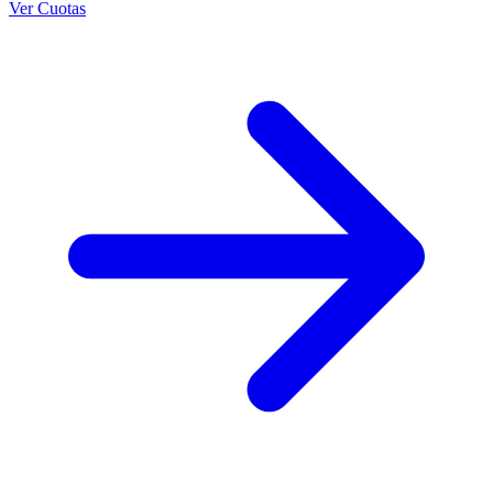
Ver Cuotas