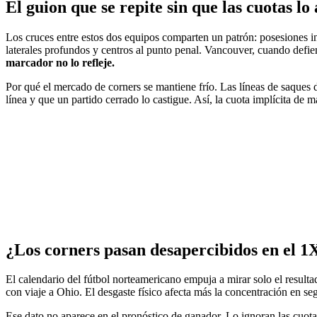
El guion que se repite sin que las cuotas lo
Los cruces entre estos dos equipos comparten un patrón: posesiones i
laterales profundos y centros al punto penal. Vancouver, cuando defien
marcador no lo refleje.
Por qué el mercado de corners se mantiene frío. Las líneas de saques 
línea y que un partido cerrado lo castigue. Así, la cuota implícita de 
¿Los corners pasan desapercibidos en el 1
El calendario del fútbol norteamericano empuja a mirar solo el resulta
con viaje a Ohio. El desgaste físico afecta más la concentración en seg
Ese dato no aparece en el pronóstico de ganador. Lo ignoran las cuotas