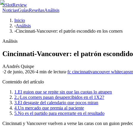
S
SlotReview
Noticias
Guías
Reseñas
Análisis
Inicio
›
Análisis
›
Cincinnati-Vancouver: el patrón escondido en los corners
Análisis
Cincinnati-Vancouver: el patrón escondido
A
Andrés Quispe
·
2 de junio, 2026
·
4 min
de lectura
·
fc cincinnati
vancouver whitecaps
m
Contenido del artículo
1.
El guion que se repite sin que las cuotas lo atrapen
2.
¿Los corners pasan desapercibidos en el 1X2?
3.
El desgaste del calendario que pocos miran
4.
Un mercado que premia al paciente
5.
No es el partido para encerrarte en el resultado
Cincinnati y Vancouver vuelven a verse las caras con un guion predeci