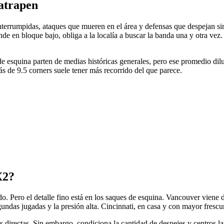
 atrapen
nterrumpidas, ataques que mueren en el área y defensas que despejan s
de en bloque bajo, obliga a la localía a buscar la banda una y otra vez
de esquina parten de medias históricas generales, pero ese promedio dil
más de 9.5 corners suele tener más recorrido del que parece.
X2?
do. Pero el detalle fino está en los saques de esquina. Vancouver viene 
undas jugadas y la presión alta. Cincinnati, en casa y con mayor frescur
 directas. Sin embargo, condiciona la cantidad de despejes y centros la