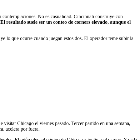
in contemplaciones. No es casualidad. Cincinnati construye con
.
El resultado suele ser un conteo de corners elevado, aunque el
uye lo que ocurre cuando juegan estos dos. El operador teme subir la
de visitar Chicago el viernes pasado. Tercer partido en una semana,
a, acelera por fuera.
terales. El miércoles, el equipo de Ohio va a inclinar el campo. Y cada