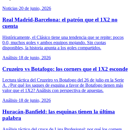
Noticias
·
20 de junio, 2026
Real Madrid-Barcelona: el patrón que el 1X2 no
cuenta
Históricamente, el Clásico tiene una tendencia que se repite: pocos
0-0, muchos goles y ambos equipos mojando. Sin cuotas
disponibles, la historia apunta a los goles compartidos.
Análisis
·
18 de junio, 2026
Cruzeiro vs Botafogo: los corners que el 1X2 esconde
Lectura táctica del Cruzeiro vs Botafogo del 26 de julio en la Serie
A. ¿Por qué los saques de esquina a favor de Botafogo tienen más
valor que el 1X2? Análisis con perspectiva de apuestas.
Análisis
·
18 de junio, 2026
Huracán-Banfield: las esquinas tienen la última
palabra
Análisis táctico del cruce de Liga Profesional: por qué los corners