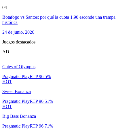
04
Botafogo vs Santos: por qué la cuota 1.90 esconde una trampa
histórica
24 de junio, 2026
Juegos destacados
AD
Gates of Olympus
Pragmatic Play
RTP
96.5
%
HOT
Sweet Bonanza
Pragmatic Play
RTP
96.51
%
HOT
Big Bass Bonanza
Pragmatic Play
RTP
96.71
%