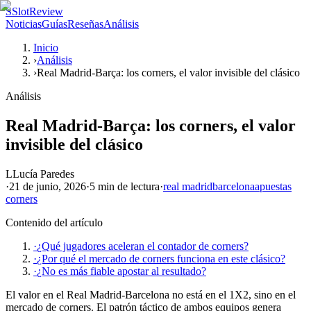
S
SlotReview
Noticias
Guías
Reseñas
Análisis
Inicio
›
Análisis
›
Real Madrid-Barça: los corners, el valor invisible del clásico
Análisis
Real Madrid-Barça: los corners, el valor
invisible del clásico
L
Lucía Paredes
·
21 de junio, 2026
·
5 min
de lectura
·
real madrid
barcelona
apuestas
corners
Contenido del artículo
·
¿Qué jugadores aceleran el contador de corners?
·
¿Por qué el mercado de corners funciona en este clásico?
·
¿No es más fiable apostar al resultado?
El valor en el Real Madrid-Barcelona no está en el 1X2, sino en el
mercado de corners. El patrón táctico de ambos equipos genera