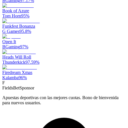
BGaming
97.17
%
Book of Azure
Tom Horn
95
%
Funkfest Bonanza
G Games
95.8
%
Open It
BGaming
97
%
Heads Will Roll
Thunderkick
97.59
%
Firedream Xmas
Kalamba
96
%
F
FieldsBet
Sponsor
Apuestas deportivas con las mejores cuotas. Bono de bienvenida
para nuevos usuarios.