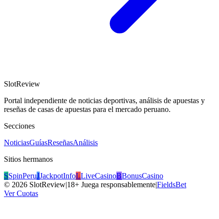
SlotReview
Portal independiente de noticias deportivas, análisis de apuestas y
reseñas de casas de apuestas para el mercado peruano.
Secciones
Noticias
Guías
Reseñas
Análisis
Sitios hermanos
S
SpinPeru
J
JackpotInfo
L
LiveCasino
B
BonusCasino
©
2026
SlotReview
|
18+ Juega responsablemente
|
FieldsBet
Ver Cuotas