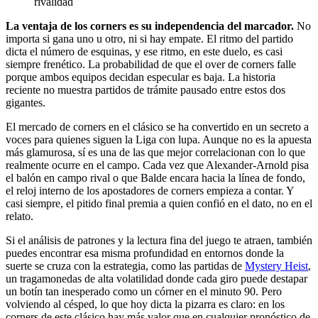
rivalidad
La ventaja de los corners es su independencia del marcador.
No
importa si gana uno u otro, ni si hay empate. El ritmo del partido
dicta el número de esquinas, y ese ritmo, en este duelo, es casi
siempre frenético. La probabilidad de que el over de corners falle
porque ambos equipos decidan especular es baja. La historia
reciente no muestra partidos de trámite pausado entre estos dos
gigantes.
El mercado de corners en el clásico se ha convertido en un secreto a
voces para quienes siguen la Liga con lupa. Aunque no es la apuesta
más glamurosa, sí es una de las que mejor correlacionan con lo que
realmente ocurre en el campo. Cada vez que Alexander-Arnold pisa
el balón en campo rival o que Balde encara hacia la línea de fondo,
el reloj interno de los apostadores de corners empieza a contar. Y
casi siempre, el pitido final premia a quien confió en el dato, no en el
relato.
Si el análisis de patrones y la lectura fina del juego te atraen, también
puedes encontrar esa misma profundidad en entornos donde la
suerte se cruza con la estrategia, como las partidas de
Mystery Heist
,
un tragamonedas de alta volatilidad donde cada giro puede destapar
un botín tan inesperado como un córner en el minuto 90. Pero
volviendo al césped, lo que hoy dicta la pizarra es claro: en los
corners de este clásico hay más valor que en cualquier pronóstico de