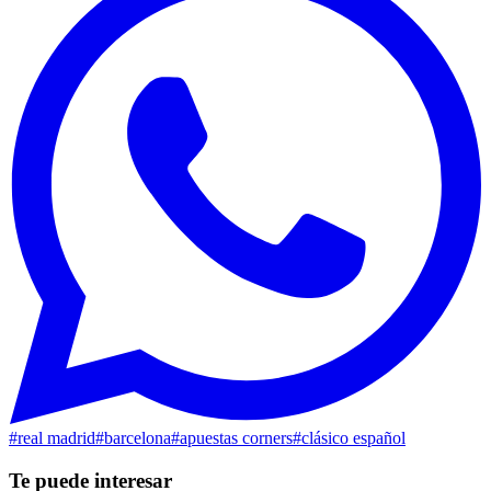
#
real madrid
#
barcelona
#
apuestas corners
#
clásico español
Te puede interesar