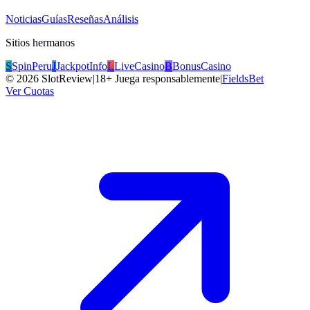
Noticias
Guías
Reseñas
Análisis
Sitios hermanos
S
SpinPeru
J
JackpotInfo
L
LiveCasino
B
BonusCasino
©
2026
SlotReview
|
18+ Juega responsablemente
|
FieldsBet
Ver Cuotas