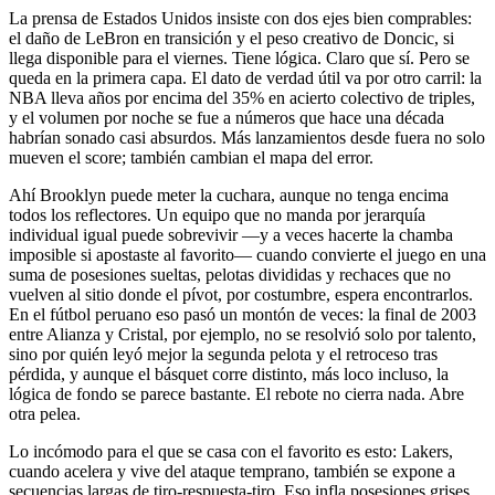
La prensa de Estados Unidos insiste con dos ejes bien comprables:
el daño de LeBron en transición y el peso creativo de Doncic, si
llega disponible para el viernes. Tiene lógica. Claro que sí. Pero se
queda en la primera capa. El dato de verdad útil va por otro carril: la
NBA lleva años por encima del 35% en acierto colectivo de triples,
y el volumen por noche se fue a números que hace una década
habrían sonado casi absurdos. Más lanzamientos desde fuera no solo
mueven el score; también cambian el mapa del error.
Ahí Brooklyn puede meter la cuchara, aunque no tenga encima
todos los reflectores. Un equipo que no manda por jerarquía
individual igual puede sobrevivir —y a veces hacerte la chamba
imposible si apostaste al favorito— cuando convierte el juego en una
suma de posesiones sueltas, pelotas divididas y rechaces que no
vuelven al sitio donde el pívot, por costumbre, espera encontrarlos.
En el fútbol peruano eso pasó un montón de veces: la final de 2003
entre Alianza y Cristal, por ejemplo, no se resolvió solo por talento,
sino por quién leyó mejor la segunda pelota y el retroceso tras
pérdida, y aunque el básquet corre distinto, más loco incluso, la
lógica de fondo se parece bastante. El rebote no cierra nada. Abre
otra pelea.
Lo incómodo para el que se casa con el favorito es esto: Lakers,
cuando acelera y vive del ataque temprano, también se expone a
secuencias largas de tiro-respuesta-tiro. Eso infla posesiones grises.