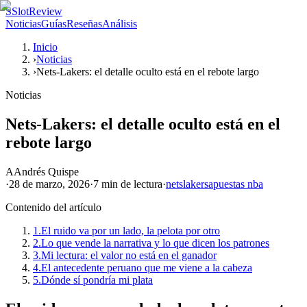
S
SlotReview
Noticias
Guías
Reseñas
Análisis
Inicio
›
Noticias
›
Nets-Lakers: el detalle oculto está en el rebote largo
Noticias
Nets-Lakers: el detalle oculto está en el
rebote largo
A
Andrés Quispe
·
28 de marzo, 2026
·
7 min
de lectura
·
nets
lakers
apuestas nba
Contenido del artículo
1.
El ruido va por un lado, la pelota por otro
2.
Lo que vende la narrativa y lo que dicen los patrones
3.
Mi lectura: el valor no está en el ganador
4.
El antecedente peruano que me viene a la cabeza
5.
Dónde sí pondría mi plata