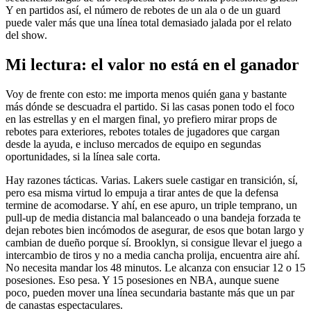
Y en partidos así, el número de rebotes de un ala o de un guard
puede valer más que una línea total demasiado jalada por el relato
del show.
Mi lectura: el valor no está en el ganador
Voy de frente con esto: me importa menos quién gana y bastante
más dónde se descuadra el partido. Si las casas ponen todo el foco
en las estrellas y en el margen final, yo prefiero mirar props de
rebotes para exteriores, rebotes totales de jugadores que cargan
desde la ayuda, e incluso mercados de equipo en segundas
oportunidades, si la línea sale corta.
Hay razones tácticas. Varias. Lakers suele castigar en transición, sí,
pero esa misma virtud lo empuja a tirar antes de que la defensa
termine de acomodarse. Y ahí, en ese apuro, un triple temprano, un
pull-up de media distancia mal balanceado o una bandeja forzada te
dejan rebotes bien incómodos de asegurar, de esos que botan largo y
cambian de dueño porque sí. Brooklyn, si consigue llevar el juego a
intercambio de tiros y no a media cancha prolija, encuentra aire ahí.
No necesita mandar los 48 minutos. Le alcanza con ensuciar 12 o 15
posesiones. Eso pesa. Y 15 posesiones en NBA, aunque suene
poco, pueden mover una línea secundaria bastante más que un par
de canastas espectaculares.