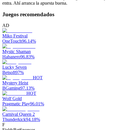
entra. Ahí arranca la apuesta buena.
Juegos recomendados
AD
Miko Festival
OneTouch
96.14
%
Mystic Shaman
Habanero
96.83
%
Lucky Seven
Betsoft
97
%
HOT
Mystery Heist
BGaming
97.13
%
HOT
Wolf Gold
Pragmatic Play
96.01
%
Carnival Queen 2
Thunderkick
94.18
%
F
FieldsBet
Sponsor