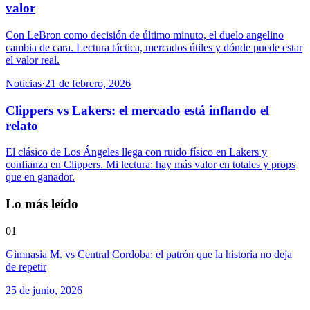
valor
Con LeBron como decisión de último minuto, el duelo angelino
cambia de cara. Lectura táctica, mercados útiles y dónde puede estar
el valor real.
Noticias
·
21 de febrero, 2026
Clippers vs Lakers: el mercado está inflando el
relato
El clásico de Los Ángeles llega con ruido físico en Lakers y
confianza en Clippers. Mi lectura: hay más valor en totales y props
que en ganador.
Lo más leído
01
Gimnasia M. vs Central Cordoba: el patrón que la historia no deja
de repetir
25 de junio, 2026