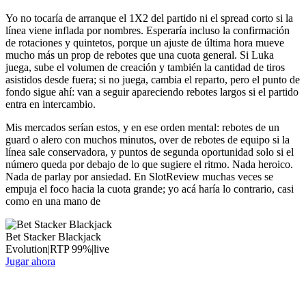
Yo no tocaría de arranque el 1X2 del partido ni el spread corto si la
línea viene inflada por nombres. Esperaría incluso la confirmación
de rotaciones y quintetos, porque un ajuste de última hora mueve
mucho más un prop de rebotes que una cuota general. Si Luka
juega, sube el volumen de creación y también la cantidad de tiros
asistidos desde fuera; si no juega, cambia el reparto, pero el punto de
fondo sigue ahí: van a seguir apareciendo rebotes largos si el partido
entra en intercambio.
Mis mercados serían estos, y en ese orden mental: rebotes de un
guard o alero con muchos minutos, over de rebotes de equipo si la
línea sale conservadora, y puntos de segunda oportunidad solo si el
número queda por debajo de lo que sugiere el ritmo. Nada heroico.
Nada de parlay por ansiedad. En SlotReview muchas veces se
empuja el foco hacia la cuota grande; yo acá haría lo contrario, casi
como en una mano de
Bet Stacker Blackjack
Evolution
|
RTP
99
%
|
live
Jugar ahora