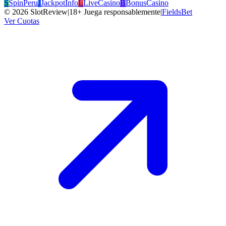
S
SpinPeru
J
JackpotInfo
L
LiveCasino
B
BonusCasino
©
2026
SlotReview
|
18+ Juega responsablemente
|
FieldsBet
Ver Cuotas