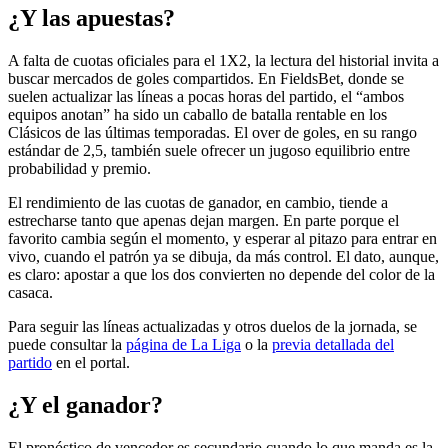
¿Y las apuestas?
A falta de cuotas oficiales para el 1X2, la lectura del historial invita a
buscar mercados de goles compartidos. En FieldsBet, donde se
suelen actualizar las líneas a pocas horas del partido, el “ambos
equipos anotan” ha sido un caballo de batalla rentable en los
Clásicos de las últimas temporadas. El over de goles, en su rango
estándar de 2,5, también suele ofrecer un jugoso equilibrio entre
probabilidad y premio.
El rendimiento de las cuotas de ganador, en cambio, tiende a
estrecharse tanto que apenas dejan margen. En parte porque el
favorito cambia según el momento, y esperar al pitazo para entrar en
vivo, cuando el patrón ya se dibuja, da más control. El dato, aunque,
es claro: apostar a que los dos convierten no depende del color de la
casaca.
Para seguir las líneas actualizadas y otros duelos de la jornada, se
puede consultar la
página de La Liga
o la
previa detallada del
partido
en el portal.
¿Y el ganador?
El pronóstico de vencedor es secundario cuando lo que manda es la