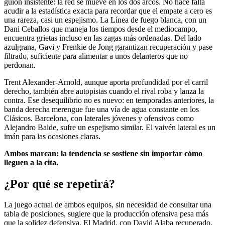
guion insistente: la red se mueve en los dos arcos. No hace falta
acudir a la estadística exacta para recordar que el empate a cero es
una rareza, casi un espejismo. La Línea de fuego blanca, con un
Dani Ceballos que maneja los tiempos desde el mediocampo,
encuentra grietas incluso en las zagas más ordenadas. Del lado
azulgrana, Gavi y Frenkie de Jong garantizan recuperación y pase
filtrado, suficiente para alimentar a unos delanteros que no
perdonan.
Trent Alexander-Arnold, aunque aporta profundidad por el carril
derecho, también abre autopistas cuando el rival roba y lanza la
contra. Ese desequilibrio no es nuevo: en temporadas anteriores, la
banda derecha merengue fue una vía de agua constante en los
Clásicos. Barcelona, con laterales jóvenes y ofensivos como
Alejandro Balde, sufre un espejismo similar. El vaivén lateral es un
imán para las ocasiones claras.
Ambos marcan: la tendencia se sostiene sin importar cómo
lleguen a la cita.
¿Por qué se repetirá?
La juego actual de ambos equipos, sin necesidad de consultar una
tabla de posiciones, sugiere que la producción ofensiva pesa más
que la solidez defensiva. El Madrid, con David Alaba recuperado,