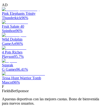
AD
Pink Elephants Trinity
Thunderkick
96
%
Fruit Salute 40
Spinthon
96
%
Wild Dolphin
GameArt
96
%
4 Pots Riches
Playson
95.7
%
Squeak
G Games
96.41
%
Tessa Hunt Warrior Tomb
Mascot
96
%
F
FieldsBet
Sponsor
Apuestas deportivas con las mejores cuotas. Bono de bienvenida
para nuevos usuarios.