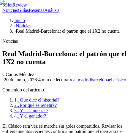
S
SlotReview
Noticias
Guías
Reseñas
Análisis
Inicio
›
Noticias
›
Real Madrid-Barcelona: el patrón que el 1X2 no cuenta
Noticias
Real Madrid-Barcelona: el patrón que el
1X2 no cuenta
C
Carlos Méndez
·
20 de junio, 2026
·
4 min
de lectura
·
real madrid
barcelona
el clásico
Contenido del artículo
1.
¿Qué dice el historial?
2.
¿Por qué se repetirá?
3.
¿Y las apuestas?
4.
¿Y el ganador?
El Clásico rara vez se marcha sin goles compartidos. Revisar los
enfrentamientos recientes confirma un patrón que el mercado de