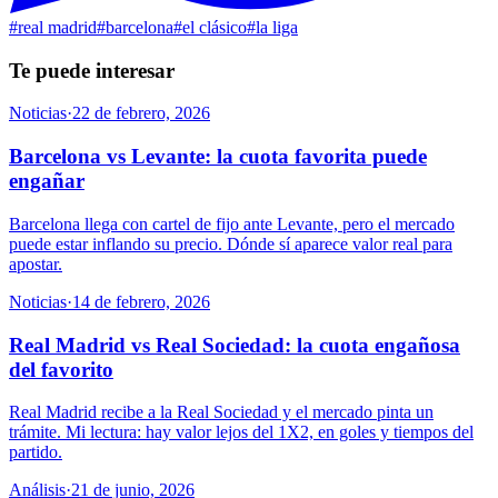
#
real madrid
#
barcelona
#
el clásico
#
la liga
Te puede interesar
Noticias
·
22 de febrero, 2026
Barcelona vs Levante: la cuota favorita puede
engañar
Barcelona llega con cartel de fijo ante Levante, pero el mercado
puede estar inflando su precio. Dónde sí aparece valor real para
apostar.
Noticias
·
14 de febrero, 2026
Real Madrid vs Real Sociedad: la cuota engañosa
del favorito
Real Madrid recibe a la Real Sociedad y el mercado pinta un
trámite. Mi lectura: hay valor lejos del 1X2, en goles y tiempos del
partido.
Análisis
·
21 de junio, 2026