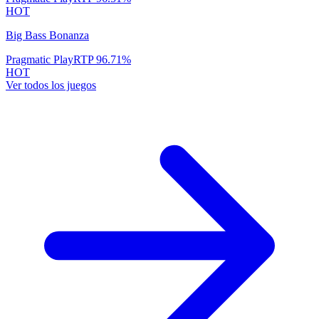
HOT
Big Bass Bonanza
Pragmatic Play
RTP
96.71
%
HOT
Ver todos los juegos