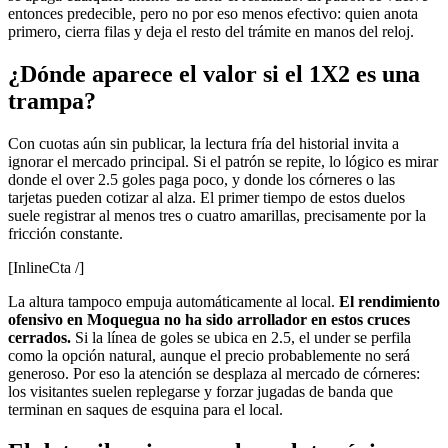
entonces predecible, pero no por eso menos efectivo: quien anota
primero, cierra filas y deja el resto del trámite en manos del reloj.
¿Dónde aparece el valor si el 1X2 es una
trampa?
Con cuotas aún sin publicar, la lectura fría del historial invita a
ignorar el mercado principal. Si el patrón se repite, lo lógico es mirar
donde el over 2.5 goles paga poco, y donde los córneres o las
tarjetas pueden cotizar al alza. El primer tiempo de estos duelos
suele registrar al menos tres o cuatro amarillas, precisamente por la
fricción constante.
[InlineCta /]
La altura tampoco empuja automáticamente al local.
El rendimiento
ofensivo en Moquegua no ha sido arrollador en estos cruces
cerrados.
Si la línea de goles se ubica en 2.5, el under se perfila
como la opción natural, aunque el precio probablemente no será
generoso. Por eso la atención se desplaza al mercado de córneres:
los visitantes suelen replegarse y forzar jugadas de banda que
terminan en saques de esquina para el local.