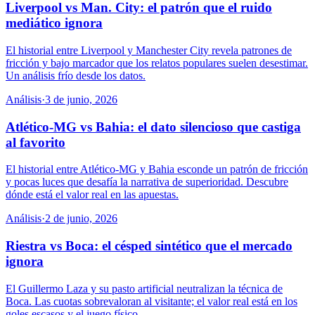
Liverpool vs Man. City: el patrón que el ruido
mediático ignora
El historial entre Liverpool y Manchester City revela patrones de
fricción y bajo marcador que los relatos populares suelen desestimar.
Un análisis frío desde los datos.
Análisis
·
3 de junio, 2026
Atlético-MG vs Bahia: el dato silencioso que castiga
al favorito
El historial entre Atlético-MG y Bahia esconde un patrón de fricción
y pocas luces que desafía la narrativa de superioridad. Descubre
dónde está el valor real en las apuestas.
Análisis
·
2 de junio, 2026
Riestra vs Boca: el césped sintético que el mercado
ignora
El Guillermo Laza y su pasto artificial neutralizan la técnica de
Boca. Las cuotas sobrevaloran al visitante; el valor real está en los
goles escasos y el juego físico.