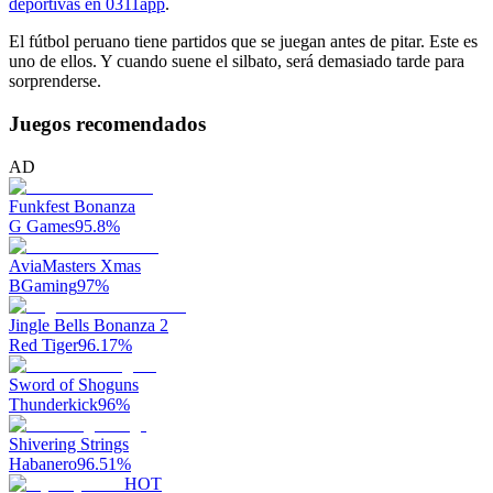
deportivas en 0311app
.
El fútbol peruano tiene partidos que se juegan antes de pitar. Este es
uno de ellos. Y cuando suene el silbato, será demasiado tarde para
sorprenderse.
Juegos recomendados
AD
Funkfest Bonanza
G Games
95.8
%
AviaMasters Xmas
BGaming
97
%
Jingle Bells Bonanza 2
Red Tiger
96.17
%
Sword of Shoguns
Thunderkick
96
%
Shivering Strings
Habanero
96.51
%
HOT