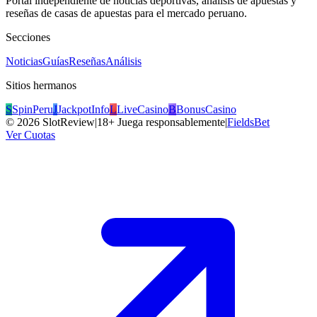
Portal independiente de noticias deportivas, análisis de apuestas y
reseñas de casas de apuestas para el mercado peruano.
Secciones
Noticias
Guías
Reseñas
Análisis
Sitios hermanos
S
SpinPeru
J
JackpotInfo
L
LiveCasino
B
BonusCasino
©
2026
SlotReview
|
18+ Juega responsablemente
|
FieldsBet
Ver Cuotas