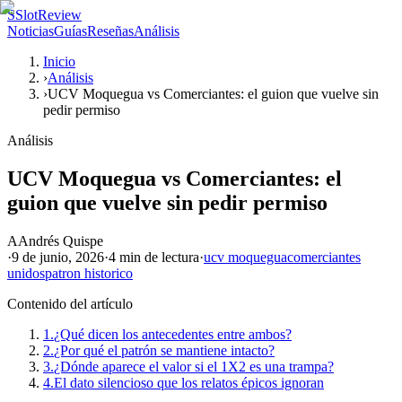
S
SlotReview
Noticias
Guías
Reseñas
Análisis
Inicio
›
Análisis
›
UCV Moquegua vs Comerciantes: el guion que vuelve sin
pedir permiso
Análisis
UCV Moquegua vs Comerciantes: el
guion que vuelve sin pedir permiso
A
Andrés Quispe
·
9 de junio, 2026
·
4 min
de lectura
·
ucv moquegua
comerciantes
unidos
patron historico
Contenido del artículo
1.
¿Qué dicen los antecedentes entre ambos?
2.
¿Por qué el patrón se mantiene intacto?
3.
¿Dónde aparece el valor si el 1X2 es una trampa?
4.
El dato silencioso que los relatos épicos ignoran