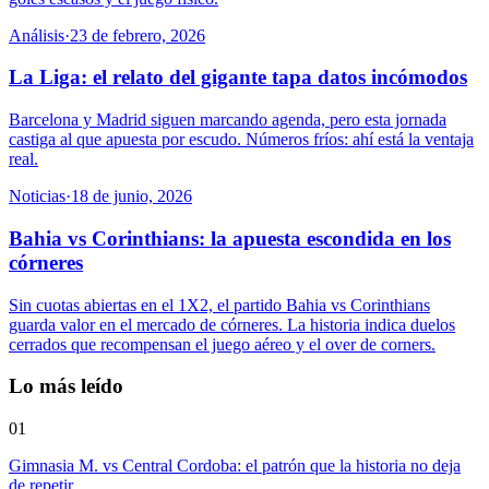
Análisis
·
23 de febrero, 2026
La Liga: el relato del gigante tapa datos incómodos
Barcelona y Madrid siguen marcando agenda, pero esta jornada
castiga al que apuesta por escudo. Números fríos: ahí está la ventaja
real.
Noticias
·
18 de junio, 2026
Bahia vs Corinthians: la apuesta escondida en los
córneres
Sin cuotas abiertas en el 1X2, el partido Bahia vs Corinthians
guarda valor en el mercado de córneres. La historia indica duelos
cerrados que recompensan el juego aéreo y el over de corners.
Lo más leído
01
Gimnasia M. vs Central Cordoba: el patrón que la historia no deja
de repetir