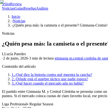
S
SlotReview
Noticias
Guías
Reseñas
Análisis
Inicio
›
Noticias
›
¿Quién pesa más: la camiseta o el presente? Gimnasia-Centra
Noticias
¿Quién pesa más: la camiseta o el presen
L
Lucía Paredes
·
2 de junio, 2026
·
3 min
de lectura
·
gimnasia m.
central cordoba de san
Contenido del artículo
1.
¿Qué dice la historia contra qué muestra la cancha?
2.
¿Dónde está el quiebre táctico que nadie espera?
3.
¿Qué hacer cuando el mercado aún no habla?
El partido entre Gimnasia M. y Central Córdoba se presenta como un cho
puntos. Si el mercado coloca cuotas de claro favorito local, ese precio 
Liga Profesional
•
Regular Season