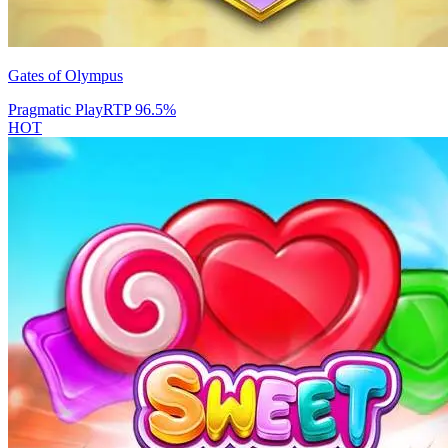
Gates of Olympus
Pragmatic Play
RTP
96.5
%
HOT