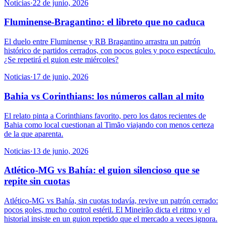
Noticias
·
22 de junio, 2026
Fluminense-Bragantino: el libreto que no caduca
El duelo entre Fluminense y RB Bragantino arrastra un patrón
histórico de partidos cerrados, con pocos goles y poco espectáculo.
¿Se repetirá el guion este miércoles?
Noticias
·
17 de junio, 2026
Bahia vs Corinthians: los números callan al mito
El relato pinta a Corinthians favorito, pero los datos recientes de
Bahia como local cuestionan al Timão viajando con menos certeza
de la que aparenta.
Noticias
·
13 de junio, 2026
Atlético-MG vs Bahía: el guion silencioso que se
repite sin cuotas
Atlético-MG vs Bahía, sin cuotas todavía, revive un patrón cerrado:
pocos goles, mucho control estéril. El Mineirão dicta el ritmo y el
historial insiste en un guion repetido que el mercado a veces ignora.