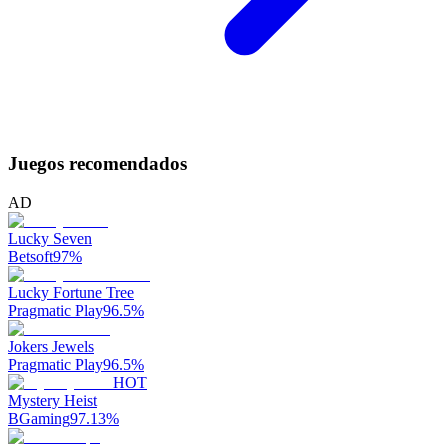
Juegos recomendados
AD
Lucky Seven
Betsoft
97
%
Lucky Fortune Tree
Pragmatic Play
96.5
%
Jokers Jewels
Pragmatic Play
96.5
%
HOT
Mystery Heist
BGaming
97.13
%