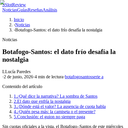
S
SlotReview
Noticias
Guías
Reseñas
Análisis
Inicio
›
Noticias
›
Botafogo-Santos: el dato frío desafía la nostalgia
Noticias
Botafogo-Santos: el dato frío desafía la
nostalgia
L
Lucía Paredes
·
2 de junio, 2026
·
4 min
de lectura
·
botafogo
santos
serie a
Contenido del artículo
1.
¿Qué dice la narrativa? La sombra de Santos
2.
El dato que enfría la nostalgia
3.
¿Dónde está el valor? La ausencia de cuota habla
4.
¿Quién pesa más: la camiseta o el presente?
5.
Conclusión: el guion no siempre paga
Sin cuotas oficiales a la vista, el Botafogo–Santos de este miércoles