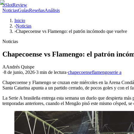
S
SlotReview
Noticias
Guías
Reseñas
Análisis
Inicio
›
Noticias
›
Chapecoense vs Flamengo: el patrón incómodo que vuelve
Noticias
Chapecoense vs Flamengo: el patrón incó
A
Andrés Quispe
·
8 de junio, 2026
·
3 min
de lectura
·
chapecoense
flamengo
serie a
Chapecoense y Flamengo se cruzan este miércoles en la Arena Condá con
Santa Catarina apunta a un partido cerrado, de pocos goles y con el fav
La Serie A brasileña entrega esta semana un duelo que despierta más 
temporadas anteriores, cuando el Mengão pisó este mismo césped, se en